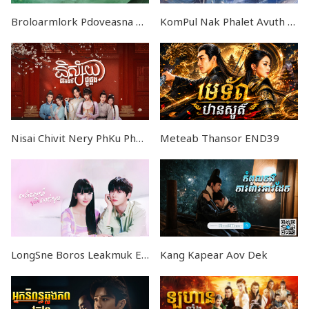
Broloarmlork Pdoveasna END24
KomPul Nak Phalet Avuth Tep
Nisai Chivit Nery PhKu Phkang END32
Meteab Thansor END39
LongSne Boros Leakmuk END24
Kang Kapear Aov Dek