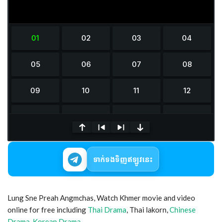
0
seconds
of
ទាក់ទងទិញឥឡូវនេះ
0
seconds
Lung Sne Preah Angmchas, Watch Khmer movie and video
online for free including
Thai Drama
, Thai lakorn,
Chinese
Drama
,
Korean Drama
,