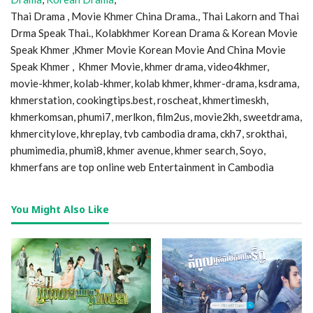
Thai Drama , Movie Khmer China Drama., Thai Lakorn and Thai
Drma Speak Thai., Kolabkhmer Korean Drama & Korean Movie
Speak Khmer ,Khmer Movie Korean Movie And China Movie
Speak Khmer , Khmer Movie, khmer drama, video4khmer,
movie-khmer, kolab-khmer, kolab khmer, khmer-drama, ksdrama,
khmerstation, cookingtips.best, roscheat, khmertimeskh,
khmerkomsan, phumi7, merlkon, film2us, movie2kh, sweetdrama,
khmercitylove, khreplay, tvb cambodia drama, ckh7, srokthai,
phumimedia, phumi8, khmer avenue, khmer search, Soyo,
khmerfans are top online web Entertainment in Cambodia
You Might Also Like