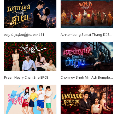
សម្រស់អូនដូចពន្លឺផ្កាយ ភាគទី11
Athkombang Samai Thang III EP17
Prean Neary Chan Sne EP08
Chomrov Sneh Min Ach Bomplech END24