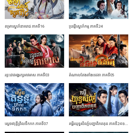
តម្រាស្នេហ៍នាគរាជ ភាគទី16
ប្រវត្តិស្នេហ៍កម្ម ភាគទី24
រន្ទះដាវអង្គរក្សអាវមាស ភាគទី03
តំណាលតែងតាំងទេវតា ភាគទី05
ស្តេចឥន្ទ្រីព្រិលទឹកកក ភាគទី07
គម្ពីរយុទ្ធសិល្ប៍បញ្ជាពិភពគុន ភាគទី24 ចប់ដោយបរិបូណ៍