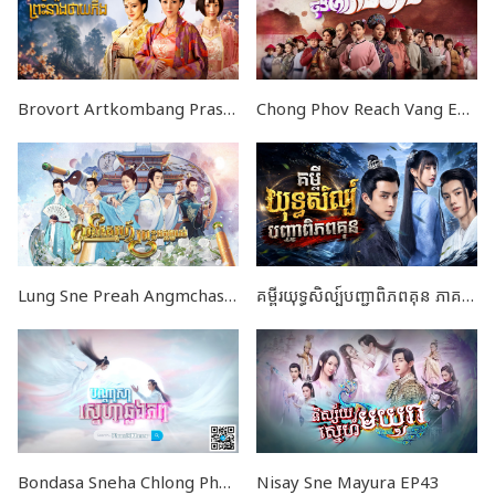
Brovort Artkombang Prasneang Thay Ping EP36
Chong Phov Reach Vang END40
Lung Sne Preah Angmchas END24
គម្ពីរយុទ្ធសិល្ប៍បញ្ជាពិភពគុន ភាគទី24 ចប់ដោយបរិបូណ៍
Bondasa Sneha Chlong Phop
Nisay Sne Mayura EP43