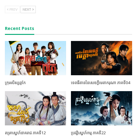
PREV
NEXT
Recent Posts
ក្រុមសិស្សពូកែ
ទេពធីតាននៃសេចក្តីមេតាករុណា ភាគទី04
តម្រាស្នេហ៍នាគរាជ ភាគទី12
ប្រវត្តិស្នេហ៍កម្ម ភាគទី22