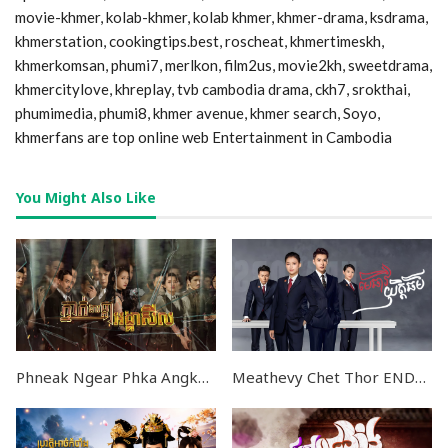
movie-khmer, kolab-khmer, kolab khmer, khmer-drama, ksdrama,
khmerstation, cookingtips.best, roscheat, khmertimeskh,
khmerkomsan, phumi7, merlkon, film2us, movie2kh, sweetdrama,
khmercitylove, khreplay, tvb cambodia drama, ckh7, srokthai,
phumimedia, phumi8, khmer avenue, khmer search, Soyo,
khmerfans are top online web Entertainment in Cambodia
You Might Also Like
Phneak Ngear Phka Angkea Sil EP32
Meathevy Chet Thor END64