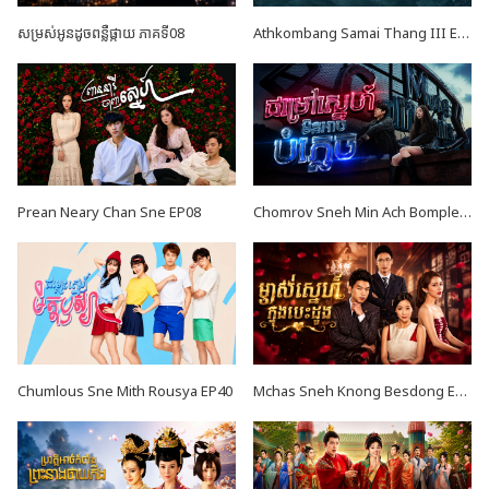
សម្រស់អូនដូចពន្លឺផ្កាយ ភាគទី08
Athkombang Samai Thang III EP17
Prean Neary Chan Sne EP08
Chomrov Sneh Min Ach Bomplech END24
Chumlous Sne Mith Rousya EP40
Mchas Sneh Knong Besdong EP36