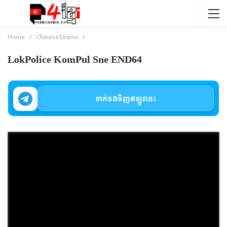
Home
Chinese Drama
LokPolice KomPul Sne END64
ទាក់ទងទិញឥឡូវនេះ