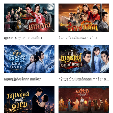
រន្ទះដាវអង្គរក្សអាវមាស ភាគទី03
តំណាលតែងតាំងទេវតា ភាគទី03
ស្តេចឥន្ទ្រីព្រិលទឹកកក ភាគទី07
គម្ពីរយុទ្ធសិល្ប៍បញ្ជាពិភពគុន ភាគទី24 ចប់ដោយបរិបូណ៍