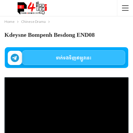
Home
Chinese Drama
Kdeysne Bompenh Besdong END08
ទាក់ទងទិញឥឡូវនេះ