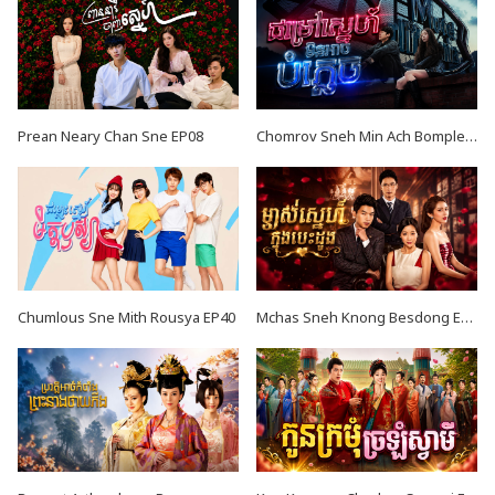
Prean Neary Chan Sne EP08
Chomrov Sneh Min Ach Bomplech END24
Chumlous Sne Mith Rousya EP40
Mchas Sneh Knong Besdong EP38