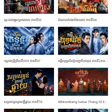
រន្ទះដាវអង្គរក្សអាវមាស ភាគទី03
តំណាលតែងតាំងទេវតា ភាគទី04
ស្តេចឥន្ទ្រីព្រិលទឹកកក ភាគទី07
គម្ពីរយុទ្ធសិល្ប៍បញ្ជាពិភពគុន ភាគទី24 ចប់ដោយបរិបូណ៍
សម្រស់អូនដូចពន្លឺផ្កាយ ភាគទី10
Athkombang Samai Thang III EP17