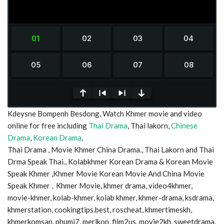
Kdeysne Bompenh Besdong, Watch Khmer movie and video
online for free including
Thai Drama
, Thai lakorn,
Chinese
Drama
,
Korean Drama
,
0
Thai Drama , Movie Khmer China Drama., Thai Lakorn and Thai
seconds
of
Drma Speak Thai., Kolabkhmer Korean Drama & Korean Movie
0
Speak Khmer ,Khmer Movie Korean Movie And China Movie
seconds
Speak Khmer , Khmer Movie, khmer drama, video4khmer,
movie-khmer, kolab-khmer, kolab khmer, khmer-drama, ksdrama,
khmerstation, cookingtips.best, roscheat, khmertimeskh,
khmerkomsan, phumi7, merlkon, film2us, movie2kh, sweetdrama,