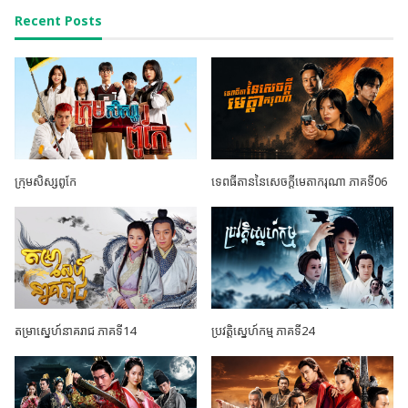
Recent Posts
ក្រុមសិស្សពូកែ
ទេពធីតាននៃសេចក្តីមេតាករុណា ភាគទី06
តម្រាស្នេហ៍នាគរាជ ភាគទី14
ប្រវត្តិស្នេហ៍កម្ម ភាគទី24