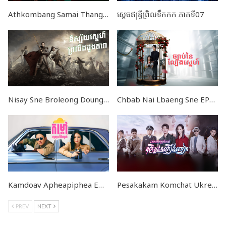
Athkombang Samai Thang I END36
ស្តេចឥន្ទ្រីព្រិលទឹកកក ភាគទី07
Nisay Sne Broleong DoungDara END52
Chbab Nai Lbaeng Sne EP01-24 END
Kamdoav Apheapiphea END06
Pesakakam Komchat Ukret Chun Kreong Nhean END47
PREV
NEXT